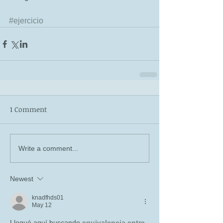
#ejercicio
1 Comment
Write a comment...
Newest
knadfhds01
May 12
Llegué aquí buscando 
equivalencia entre 