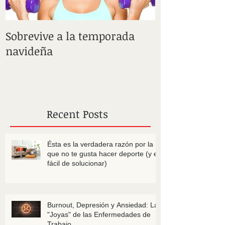
Sobrevive a la temporada
Train Dirty -
navideña
sucios del cro
Recent Posts
Ésta es la verdadera razón por la
que no te gusta hacer deporte (y es
fácil de solucionar)
Burnout, Depresión y Ansiedad: Las
"Joyas" de las Enfermedades de
Trabajo